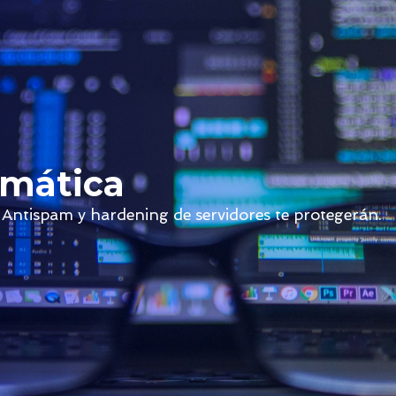
rmática
l, Antispam y hardening de servidores te protegerán.